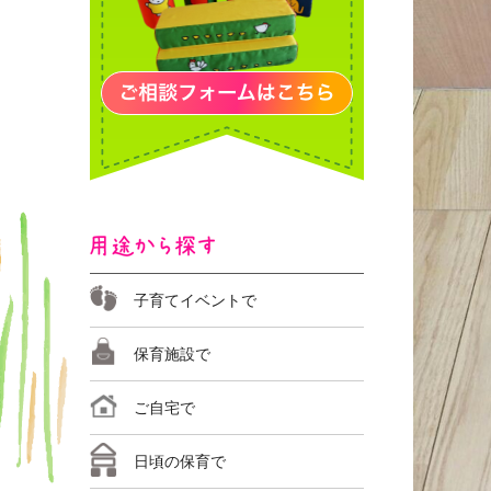
子育てイベントで
日本の伝統
おまつり／イベントに
小学生でも
保育施設で
ご自宅で
運動遊び
日頃の保育で