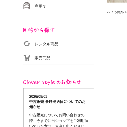
日本の伝統
運動遊び
楽器遊び
おまつり／イベントに
商用で
1つ前のペ
日本の伝統
おまつり／イベントに
小学生でも
レンタル商品
販売商品
2026/08/03
中古販売 最終発送日についてのお
知らせ
中古販売についてお問い合わせの
際、今までに当ショップをご利用頂
いていた方は、お申し出ください。