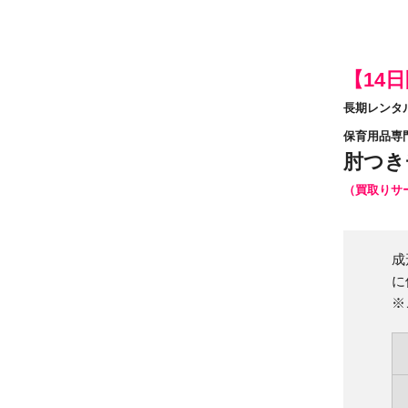
【14
長期レンタ
保育用品専
肘つき
（買取りサ
成
に
※