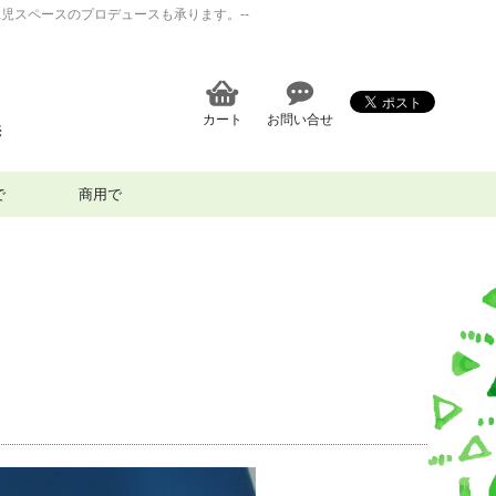
児スペースのプロデュースも承ります。--
カート
お問い合せ
売
で
商用で