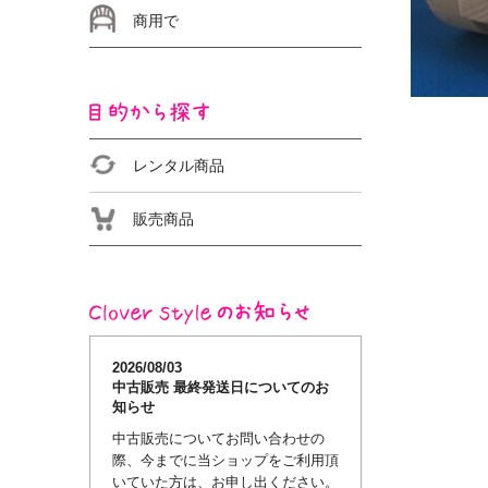
日本の伝統
運動遊び
楽器遊び
おまつり／イベントに
商用で
日本の伝統
おまつり／イベントに
小学生でも
レンタル商品
販売商品
2026/08/03
中古販売 最終発送日についてのお
知らせ
中古販売についてお問い合わせの
際、今までに当ショップをご利用頂
いていた方は、お申し出ください。