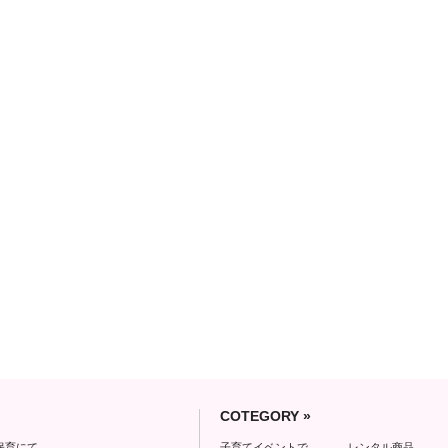
COTEGORY »
保育にて
子育てイベントで
レンタル商品