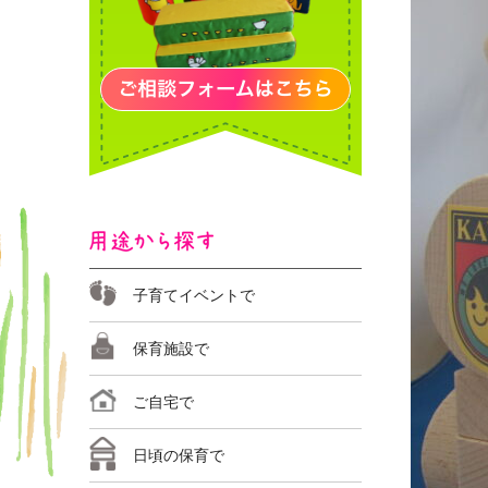
子育てイベントで
日本の伝統
おまつり／イベントに
小学生でも
保育施設で
ご自宅で
運動遊び
日頃の保育で